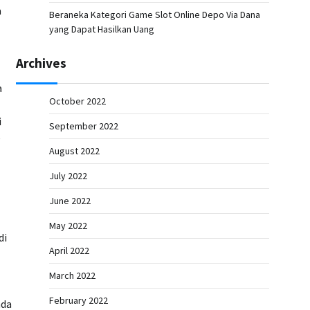
a
Beraneka Kategori Game Slot Online Depo Via Dana
yang Dapat Hasilkan Uang
Archives
a
October 2022
i
September 2022
e
August 2022
July 2022
June 2022
May 2022
di
April 2022
March 2022
February 2022
nda