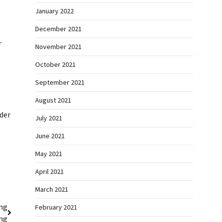
January 2022
December 2021
r
November 2021
October 2021
September 2021
August 2021
der
July 2021
June 2021
May 2021
April 2021
March 2021
ang
February 2021
ang