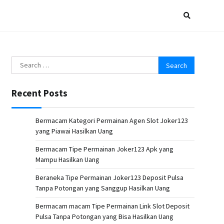
Search
for:
Recent Posts
Bermacam Kategori Permainan Agen Slot Joker123
yang Piawai Hasilkan Uang
Bermacam Tipe Permainan Joker123 Apk yang
Mampu Hasilkan Uang
Beraneka Tipe Permainan Joker123 Deposit Pulsa
Tanpa Potongan yang Sanggup Hasilkan Uang
Bermacam macam Tipe Permainan Link Slot Deposit
Pulsa Tanpa Potongan yang Bisa Hasilkan Uang