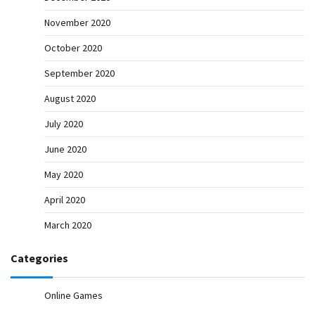
November 2020
October 2020
September 2020
August 2020
July 2020
June 2020
May 2020
April 2020
March 2020
Categories
Online Games