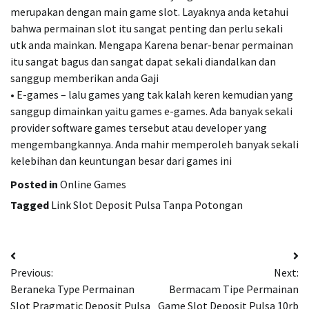
merupakan dengan main game slot. Layaknya anda ketahui
bahwa permainan slot itu sangat penting dan perlu sekali
utk anda mainkan. Mengapa Karena benar-benar permainan
itu sangat bagus dan sangat dapat sekali diandalkan dan
sanggup memberikan anda Gaji
• E-games – lalu games yang tak kalah keren kemudian yang
sanggup dimainkan yaitu games e-games. Ada banyak sekali
provider software games tersebut atau developer yang
mengembangkannya. Anda mahir memperoleh banyak sekali
kelebihan dan keuntungan besar dari games ini
Posted in
Online Games
Tagged
Link Slot Deposit Pulsa Tanpa Potongan
Post
Previous:
Next:
navigation
Beraneka Type Permainan
Bermacam Tipe Permainan
Slot Pragmatic Deposit Pulsa
Game Slot Deposit Pulsa 10rb