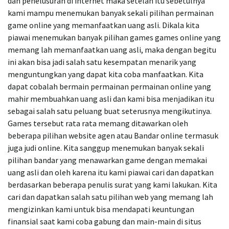
dan penelusuran di internet maka setelah itu sebetulnya
kami mampu menemukan banyak sekali pilihan permainan
game online yang memanfaatkan uang asli. Dikala kita
piawai menemukan banyak pilihan games games online yang
memang lah memanfaatkan uang asli, maka dengan begitu
ini akan bisa jadi salah satu kesempatan menarik yang
menguntungkan yang dapat kita coba manfaatkan. Kita
dapat cobalah bermain permainan permainan online yang
mahir membuahkan uang asli dan kami bisa menjadikan itu
sebagai salah satu peluang buat seterusnya mengikutinya.
Games tersebut rata rata memang ditawarkan oleh
beberapa pilihan website agen atau Bandar online termasuk
juga judi online. Kita sanggup menemukan banyak sekali
pilihan bandar yang menawarkan game dengan memakai
uang asli dan oleh karena itu kami piawai cari dan dapatkan
berdasarkan beberapa penulis surat yang kami lakukan. Kita
cari dan dapatkan salah satu pilihan web yang memang lah
mengizinkan kami untuk bisa mendapati keuntungan
finansial saat kami coba gabung dan main-main di situs