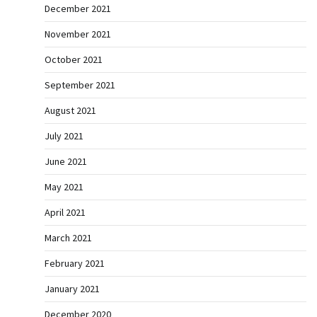
December 2021
November 2021
October 2021
September 2021
August 2021
July 2021
June 2021
May 2021
April 2021
March 2021
February 2021
January 2021
December 2020