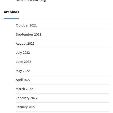
Dapat Hasilkan Uang
Archives
October 2022
September 2022
August 2022
July 2022
June 2022
May 2022
April 2022
March 2022
February 2022
January 2022