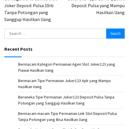
Joker Deposit Pulsa 10rb
Deposit Pulsa yang Mampu
Tanpa Potongan yang
Hasilkan Uang
Sanggup Hasilkan Uang
Search
for:
Recent Posts
Bermacam Kategori Permainan Agen Slot Joker123 yang
Piawai Hasilkan Uang
Bermacam Tipe Permainan Joker123 Apk yang Mampu
Hasilkan Uang
Beraneka Tipe Permainan Joker123 Deposit Pulsa Tanpa
Potongan yang Sanggup Hasilkan Uang
Bermacam macam Tipe Permainan Link Slot Deposit Pulsa
Tanpa Potongan yang Bisa Hasilkan Uang