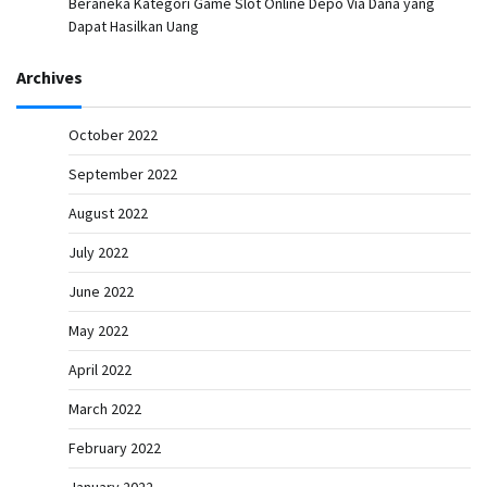
Beraneka Kategori Game Slot Online Depo Via Dana yang
Dapat Hasilkan Uang
Archives
October 2022
September 2022
August 2022
July 2022
June 2022
May 2022
April 2022
March 2022
February 2022