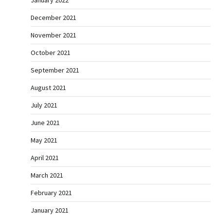
January 2022
December 2021
November 2021
October 2021
September 2021
August 2021
July 2021
June 2021
May 2021
April 2021
March 2021
February 2021
January 2021