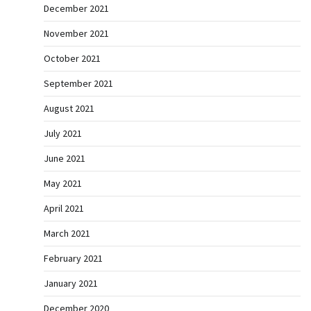
December 2021
November 2021
October 2021
September 2021
August 2021
July 2021
June 2021
May 2021
April 2021
March 2021
February 2021
January 2021
December 2020