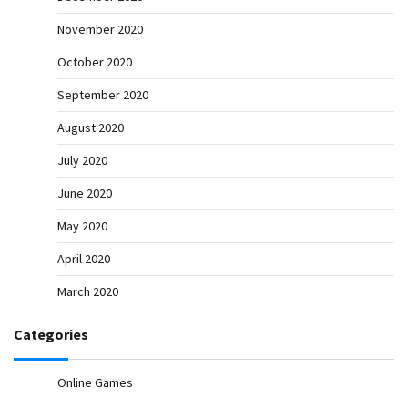
November 2020
October 2020
September 2020
August 2020
July 2020
June 2020
May 2020
April 2020
March 2020
Categories
Online Games