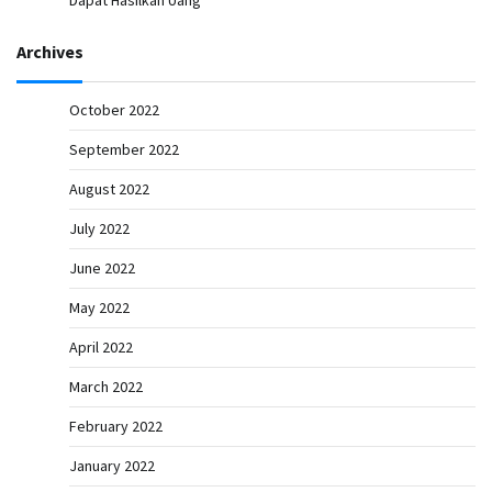
Dapat Hasilkan Uang
Archives
October 2022
September 2022
August 2022
July 2022
June 2022
May 2022
April 2022
March 2022
February 2022
January 2022