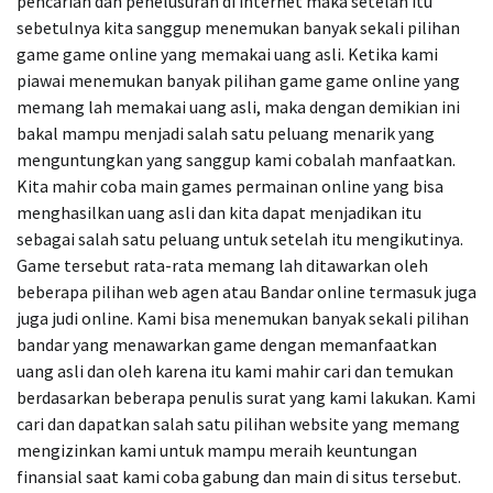
pencarian dan penelusuran di internet maka setelah itu
sebetulnya kita sanggup menemukan banyak sekali pilihan
game game online yang memakai uang asli. Ketika kami
piawai menemukan banyak pilihan game game online yang
memang lah memakai uang asli, maka dengan demikian ini
bakal mampu menjadi salah satu peluang menarik yang
menguntungkan yang sanggup kami cobalah manfaatkan.
Kita mahir coba main games permainan online yang bisa
menghasilkan uang asli dan kita dapat menjadikan itu
sebagai salah satu peluang untuk setelah itu mengikutinya.
Game tersebut rata-rata memang lah ditawarkan oleh
beberapa pilihan web agen atau Bandar online termasuk juga
juga judi online. Kami bisa menemukan banyak sekali pilihan
bandar yang menawarkan game dengan memanfaatkan
uang asli dan oleh karena itu kami mahir cari dan temukan
berdasarkan beberapa penulis surat yang kami lakukan. Kami
cari dan dapatkan salah satu pilihan website yang memang
mengizinkan kami untuk mampu meraih keuntungan
finansial saat kami coba gabung dan main di situs tersebut.