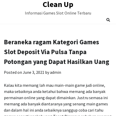
Clean Up
Skip
to
Informasi Games Slot Online Terbaru
content
Beraneka ragam Kategori Games
Slot Deposit Via Pulsa Tanpa
Potongan yang Dapat Hasilkan Uang
Posted on
June 3, 2021
by
admin
Kalau kita memang lah mau main-main game judi online,
maka sebaiknya anda ketahui bahwa memang ada banyak
permainan online yang dapat dimainkan. Justru semasa ini
memang ada banyak diantaranya yang senang main games
dan dalam hal ini anda sebaiknya sanggup coba cari tahu