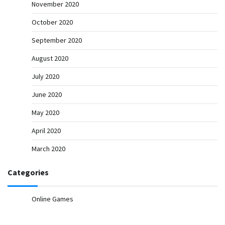
November 2020
October 2020
September 2020
August 2020
July 2020
June 2020
May 2020
April 2020
March 2020
Categories
Online Games