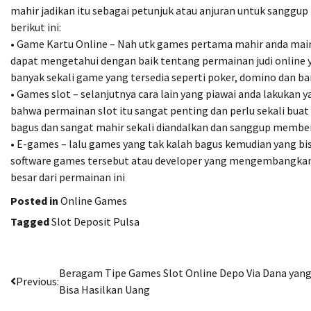
mahir jadikan itu sebagai petunjuk atau anjuran untuk sanggu
berikut ini:
• Game Kartu Online – Nah utk games pertama mahir anda maink
dapat mengetahui dengan baik tentang permainan judi online 
banyak sekali game yang tersedia seperti poker, domino dan ban
• Games slot – selanjutnya cara lain yang piawai anda lakukan
bahwa permainan slot itu sangat penting dan perlu sekali bu
bagus dan sangat mahir sekali diandalkan dan sanggup membe
• E-games – lalu games yang tak kalah bagus kemudian yang bi
software games tersebut atau developer yang mengembangkann
besar dari permainan ini
Posted in
Online Games
Tagged
Slot Deposit Pulsa
Post
Beragam Tipe Games Slot Online Depo Via Dana yan
Previous:
Bisa Hasilkan Uang
navigation