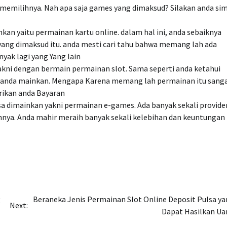
p memilihnya. Nah apa saja games yang dimaksud? Silakan anda si
an yaitu permainan kartu online. dalam hal ini, anda sebaiknya
yang dimaksud itu. anda mesti cari tahu bahwa memang lah ada
yak lagi yang Yang lain
 yakni dengan bermain permainan slot. Sama seperti anda ketahui
at anda mainkan. Mengapa Karena memang lah permainan itu sang
rikan anda Bayaran
sa dimainkan yakni permainan e-games. Ada banyak sekali provide
ya. Anda mahir meraih banyak sekali kelebihan dan keuntungan
g
Beraneka Jenis Permainan Slot Online Deposit Pulsa y
Next:
Dapat Hasilkan Ua