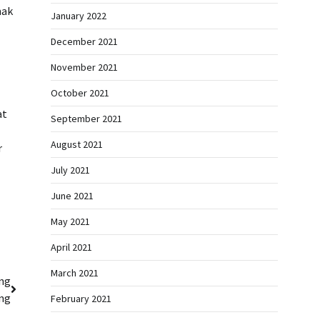
mak
January 2022
December 2021
November 2021
October 2021
at
September 2021
August 2021
r
July 2021
June 2021
May 2021
April 2021
March 2021
ang
ng
February 2021