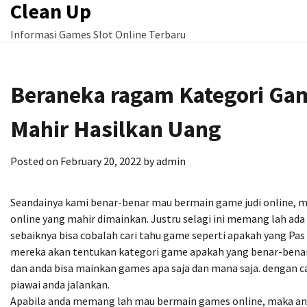
Clean Up
Skip
to
Informasi Games Slot Online Terbaru
content
Beraneka ragam Kategori Gam
Mahir Hasilkan Uang
Posted on
February 20, 2022
by
admin
Seandainya kami benar-benar mau bermain game judi online, 
online yang mahir dimainkan. Justru selagi ini memang lah ada
sebaiknya bisa cobalah cari tahu game seperti apakah yang P
mereka akan tentukan kategori game apakah yang benar-benar 
dan anda bisa mainkan games apa saja dan mana saja. dengan c
piawai anda jalankan.
Apabila anda memang lah mau bermain games online, maka and