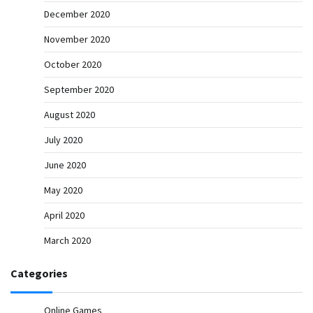
December 2020
November 2020
October 2020
September 2020
August 2020
July 2020
June 2020
May 2020
April 2020
March 2020
Categories
Online Games