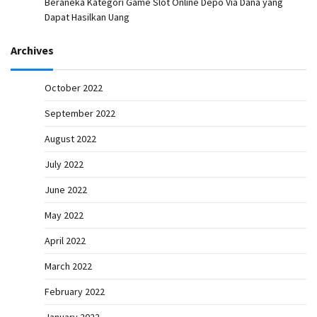
Beraneka Kategori Game Slot Online Depo Via Dana yang
Dapat Hasilkan Uang
Archives
October 2022
September 2022
August 2022
July 2022
June 2022
May 2022
April 2022
March 2022
February 2022