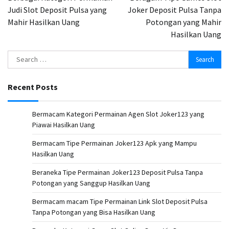
Judi Slot Deposit Pulsa yang
Joker Deposit Pulsa Tanpa
Mahir Hasilkan Uang
Potongan yang Mahir
Hasilkan Uang
Search
for:
Recent Posts
Bermacam Kategori Permainan Agen Slot Joker123 yang
Piawai Hasilkan Uang
Bermacam Tipe Permainan Joker123 Apk yang Mampu
Hasilkan Uang
Beraneka Tipe Permainan Joker123 Deposit Pulsa Tanpa
Potongan yang Sanggup Hasilkan Uang
Bermacam macam Tipe Permainan Link Slot Deposit Pulsa
Tanpa Potongan yang Bisa Hasilkan Uang