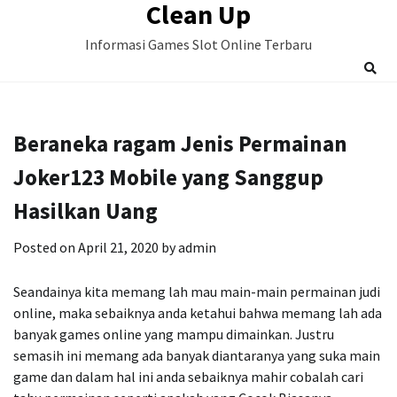
Clean Up
Skip
to
Informasi Games Slot Online Terbaru
content
Beraneka ragam Jenis Permainan
Joker123 Mobile yang Sanggup
Hasilkan Uang
Posted on
April 21, 2020
by
admin
Seandainya kita memang lah mau main-main permainan judi
online, maka sebaiknya anda ketahui bahwa memang lah ada
banyak games online yang mampu dimainkan. Justru
semasih ini memang ada banyak diantaranya yang suka main
game dan dalam hal ini anda sebaiknya mahir cobalah cari