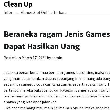
Clean Up
Skip
to
Informasi Games Slot Online Terbaru
content
Beraneka ragam Jenis Games 
Dapat Hasilkan Uang
Posted on
March 17, 2021
by
admin
Jika kita benar-benar mau bermain games judi online, maka s
yang mampu dimainkan. Justru sepanjang ini memang ada banya
sebaiknya sanggup coba cari tahu games seperti apakah yang
tertentu, mereka bakal tentukan kategori games apakah yang 
permainannya dan anda piawai mainkan games apa saja dan man
apakah yang bisa anda jalankan.
Jika anda memang mau main permainan online, maka anda mes