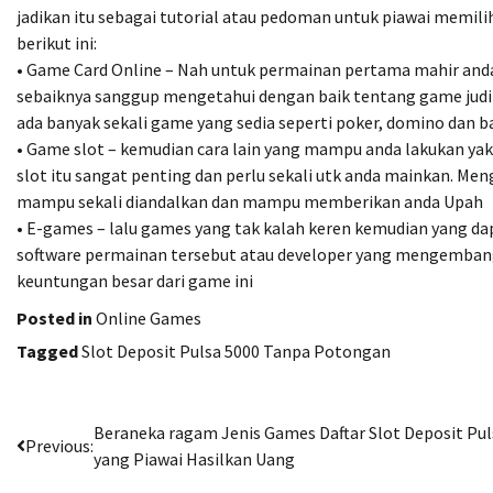
jadikan itu sebagai tutorial atau pedoman untuk piawai memil
berikut ini:
• Game Card Online – Nah untuk permainan pertama mahir anda 
sebaiknya sanggup mengetahui dengan baik tentang game judi 
ada banyak sekali game yang sedia seperti poker, domino dan b
• Game slot – kemudian cara lain yang mampu anda lakukan ya
slot itu sangat penting dan perlu sekali utk anda mainkan. M
mampu sekali diandalkan dan mampu memberikan anda Upah
• E-games – lalu games yang tak kalah keren kemudian yang da
software permainan tersebut atau developer yang mengembang
keuntungan besar dari game ini
Posted in
Online Games
Tagged
Slot Deposit Pulsa 5000 Tanpa Potongan
Post
Beraneka ragam Jenis Games Daftar Slot Deposit Pul
Previous:
yang Piawai Hasilkan Uang
navigation