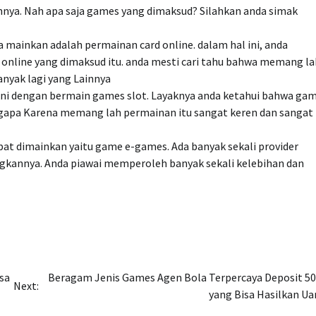
ihnya. Nah apa saja games yang dimaksud? Silahkan anda simak
mainkan adalah permainan card online. dalam hal ini, anda
online yang dimaksud itu. anda mesti cari tahu bahwa memang la
anyak lagi yang Lainnya
kni dengan bermain games slot. Layaknya anda ketahui bahwa ga
engapa Karena memang lah permainan itu sangat keren dan sangat
pat dimainkan yaitu game e-games. Ada banyak sekali provider
kannya. Anda piawai memperoleh banyak sekali kelebihan dan
sa
Beragam Jenis Games Agen Bola Terpercaya Deposit 5
Next:
yang Bisa Hasilkan U