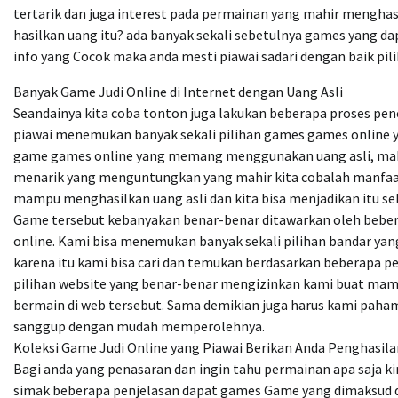
tertarik dan juga interest pada permainan yang mahir menghasil
hasilkan uang itu? ada banyak sekali sebetulnya games yang 
info yang Cocok maka anda mesti piawai sadari dengan baik pili
Banyak Game Judi Online di Internet dengan Uang Asli
Seandainya kita coba tonton juga lakukan beberapa proses penc
piawai menemukan banyak sekali pilihan games games online y
game games online yang memang menggunakan uang asli, maka 
menarik yang menguntungkan yang mahir kita cobalah manfaa
mampu menghasilkan uang asli dan kita bisa menjadikan itu se
Game tersebut kebanyakan benar-benar ditawarkan oleh beberap
online. Kami bisa menemukan banyak sekali pilihan bandar y
karena itu kami bisa cari dan temukan berdasarkan beberapa pen
pilihan website yang benar-benar mengizinkan kami buat ma
bermain di web tersebut. Sama demikian juga harus kami paham
sanggup dengan mudah memperolehnya.
Koleksi Game Judi Online yang Piawai Berikan Anda Penghasila
Bagi anda yang penasaran dan ingin tahu permainan apa saja
simak beberapa penjelasan dapat games Game yang dimaksud d