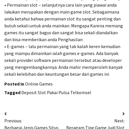
• Permainan slot – selanjutnya cara lain yang piawai anda
lakukan merupakan dengan main game slot. Sebagaimana
anda ketahui bahwa permainan slot itu sangat penting dan
butuh sekali untuk anda mainkan. Mengapa Karena memang
games itu sangat bagus dan sangat bisa sekali diandalkan
dan bisa memberikan anda Penghasilan
• E-games – lalu permainan yang tak kalah keren kemudian
yang mampu dimainkan ialah games e-games. Ada banyak
sekali provider software permainan tersebut atau developer
yang mengembangkannya. Anda mahir memperoleh banyak
sekali kelebihan dan keuntungan besar dari games ini
Posted in
Online Games
Tagged
Deposit Slot Pakai Pulsa Telkomsel
Post
Previous:
Next:
navigation
Berbagai Jenis Games Situs
Beragam Tipe Game Judi Slot