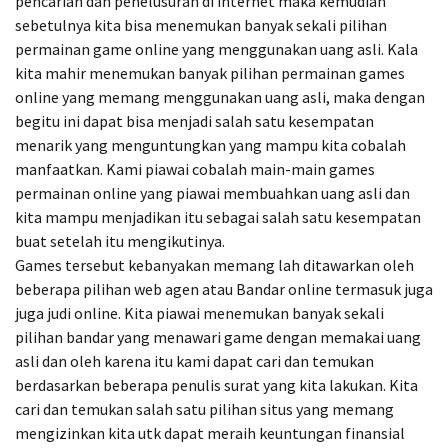
pencarian dan penelusuran di internet maka kemudian
sebetulnya kita bisa menemukan banyak sekali pilihan
permainan game online yang menggunakan uang asli. Kala
kita mahir menemukan banyak pilihan permainan games
online yang memang menggunakan uang asli, maka dengan
begitu ini dapat bisa menjadi salah satu kesempatan
menarik yang menguntungkan yang mampu kita cobalah
manfaatkan. Kami piawai cobalah main-main games
permainan online yang piawai membuahkan uang asli dan
kita mampu menjadikan itu sebagai salah satu kesempatan
buat setelah itu mengikutinya.
Games tersebut kebanyakan memang lah ditawarkan oleh
beberapa pilihan web agen atau Bandar online termasuk juga
juga judi online. Kita piawai menemukan banyak sekali
pilihan bandar yang menawari game dengan memakai uang
asli dan oleh karena itu kami dapat cari dan temukan
berdasarkan beberapa penulis surat yang kita lakukan. Kita
cari dan temukan salah satu pilihan situs yang memang
mengizinkan kita utk dapat meraih keuntungan finansial