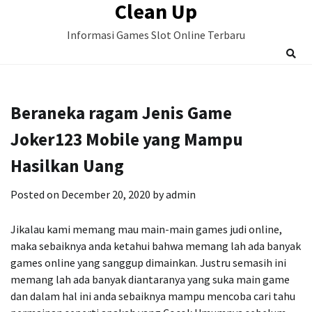
Clean Up
Skip
to
Informasi Games Slot Online Terbaru
content
Beraneka ragam Jenis Game
Joker123 Mobile yang Mampu
Hasilkan Uang
Posted on
December 20, 2020
by
admin
Jikalau kami memang mau main-main games judi online,
maka sebaiknya anda ketahui bahwa memang lah ada banyak
games online yang sanggup dimainkan. Justru semasih ini
memang lah ada banyak diantaranya yang suka main game
dan dalam hal ini anda sebaiknya mampu mencoba cari tahu