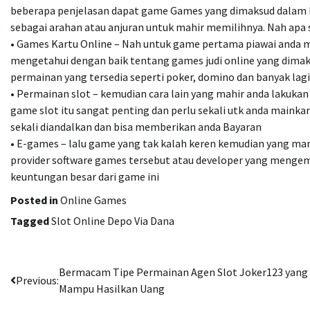
beberapa penjelasan dapat game Games yang dimaksud dalam beb
sebagai arahan atau anjuran untuk mahir memilihnya. Nah apa s
• Games Kartu Online – Nah untuk game pertama piawai anda mai
mengetahui dengan baik tentang games judi online yang dimaks
permainan yang tersedia seperti poker, domino dan banyak lagi
• Permainan slot – kemudian cara lain yang mahir anda lakuka
game slot itu sangat penting dan perlu sekali utk anda main
sekali diandalkan dan bisa memberikan anda Bayaran
• E-games – lalu game yang tak kalah keren kemudian yang m
provider software games tersebut atau developer yang mengem
keuntungan besar dari game ini
Posted in
Online Games
Tagged
Slot Online Depo Via Dana
Post
Bermacam Tipe Permainan Agen Slot Joker123 yang
Previous:
Mampu Hasilkan Uang
navigation