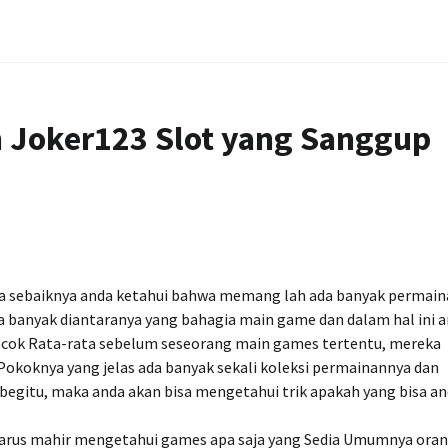
 Joker123 Slot yang Sanggup
ka sebaiknya anda ketahui bahwa memang lah ada banyak permai
a banyak diantaranya yang bahagia main game dan dalam hal ini 
ocok Rata-rata sebelum seseorang main games tertentu, mereka
koknya yang jelas ada banyak sekali koleksi permainannya dan
begitu, maka anda akan bisa mengetahui trik apakah yang bisa a
arus mahir mengetahui games apa saja yang Sedia Umumnya ora