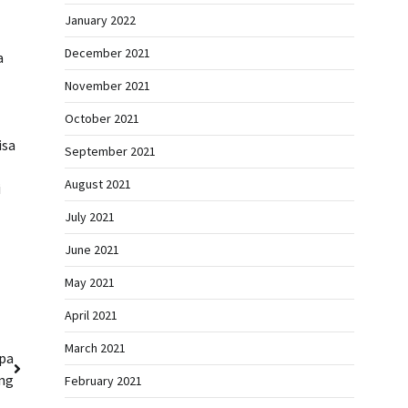
January 2022
December 2021
a
November 2021
October 2021
isa
September 2021
August 2021
i
July 2021
June 2021
May 2021
April 2021
March 2021
npa
ng
February 2021