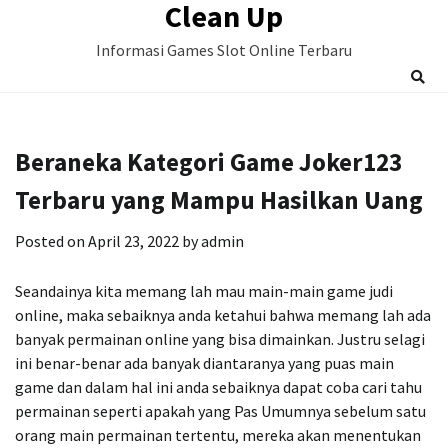
Clean Up
Skip
to
Informasi Games Slot Online Terbaru
content
Beraneka Kategori Game Joker123
Terbaru yang Mampu Hasilkan Uang
Posted on
April 23, 2022
by
admin
Seandainya kita memang lah mau main-main game judi
online, maka sebaiknya anda ketahui bahwa memang lah ada
banyak permainan online yang bisa dimainkan. Justru selagi
ini benar-benar ada banyak diantaranya yang puas main
game dan dalam hal ini anda sebaiknya dapat coba cari tahu
permainan seperti apakah yang Pas Umumnya sebelum satu
orang main permainan tertentu, mereka akan menentukan