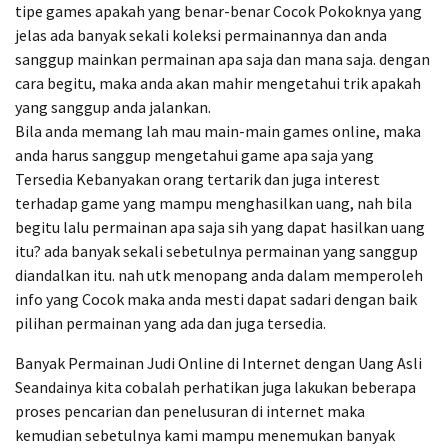
tipe games apakah yang benar-benar Cocok Pokoknya yang
jelas ada banyak sekali koleksi permainannya dan anda
sanggup mainkan permainan apa saja dan mana saja. dengan
cara begitu, maka anda akan mahir mengetahui trik apakah
yang sanggup anda jalankan.
Bila anda memang lah mau main-main games online, maka
anda harus sanggup mengetahui game apa saja yang
Tersedia Kebanyakan orang tertarik dan juga interest
terhadap game yang mampu menghasilkan uang, nah bila
begitu lalu permainan apa saja sih yang dapat hasilkan uang
itu? ada banyak sekali sebetulnya permainan yang sanggup
diandalkan itu. nah utk menopang anda dalam memperoleh
info yang Cocok maka anda mesti dapat sadari dengan baik
pilihan permainan yang ada dan juga tersedia.
Banyak Permainan Judi Online di Internet dengan Uang Asli
Seandainya kita cobalah perhatikan juga lakukan beberapa
proses pencarian dan penelusuran di internet maka
kemudian sebetulnya kami mampu menemukan banyak