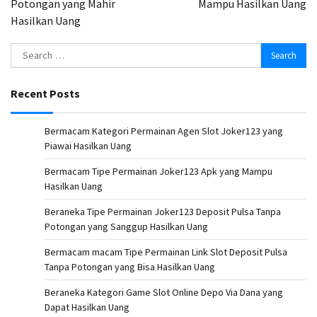
Potongan yang Mahir
Mampu Hasilkan Uang
Hasilkan Uang
Search
for:
Recent Posts
Bermacam Kategori Permainan Agen Slot Joker123 yang
Piawai Hasilkan Uang
Bermacam Tipe Permainan Joker123 Apk yang Mampu
Hasilkan Uang
Beraneka Tipe Permainan Joker123 Deposit Pulsa Tanpa
Potongan yang Sanggup Hasilkan Uang
Bermacam macam Tipe Permainan Link Slot Deposit Pulsa
Tanpa Potongan yang Bisa Hasilkan Uang
Beraneka Kategori Game Slot Online Depo Via Dana yang
Dapat Hasilkan Uang