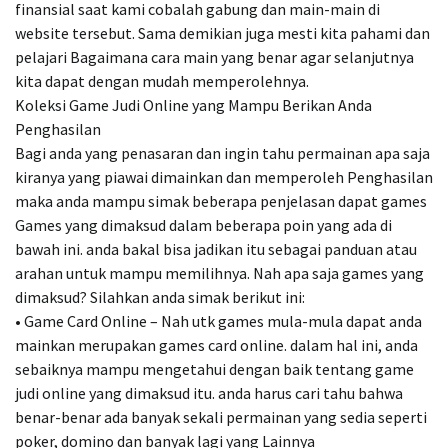
finansial saat kami cobalah gabung dan main-main di
website tersebut. Sama demikian juga mesti kita pahami dan
pelajari Bagaimana cara main yang benar agar selanjutnya
kita dapat dengan mudah memperolehnya.
Koleksi Game Judi Online yang Mampu Berikan Anda
Penghasilan
Bagi anda yang penasaran dan ingin tahu permainan apa saja
kiranya yang piawai dimainkan dan memperoleh Penghasilan
maka anda mampu simak beberapa penjelasan dapat games
Games yang dimaksud dalam beberapa poin yang ada di
bawah ini. anda bakal bisa jadikan itu sebagai panduan atau
arahan untuk mampu memilihnya. Nah apa saja games yang
dimaksud? Silahkan anda simak berikut ini:
• Game Card Online – Nah utk games mula-mula dapat anda
mainkan merupakan games card online. dalam hal ini, anda
sebaiknya mampu mengetahui dengan baik tentang game
judi online yang dimaksud itu. anda harus cari tahu bahwa
benar-benar ada banyak sekali permainan yang sedia seperti
poker, domino dan banyak lagi yang Lainnya