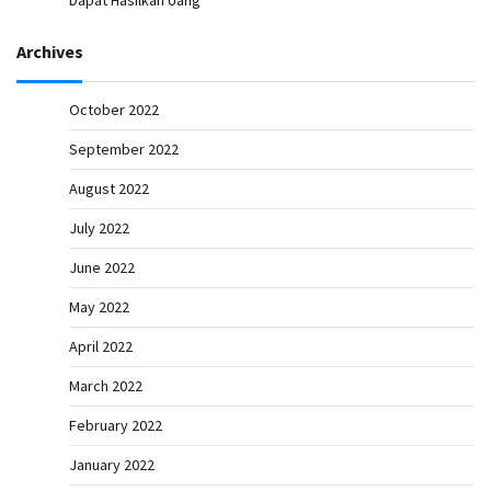
Dapat Hasilkan Uang
Archives
October 2022
September 2022
August 2022
July 2022
June 2022
May 2022
April 2022
March 2022
February 2022
January 2022