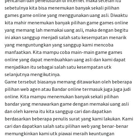
pencarian dan penelusuran di internet maka setelah itu
sebetulnya kita bisa menemukan banyak sekali pilihan
games game online yang menggunakan uang asli. Diwaktu
kita mahir menemukan banyak pilihan game games online
yang memang lah memakai uang asli, maka dengan begitu
ini akan sanggup menjadi salah satu kesempatan menarik
yang menguntungkan yang sanggup kami mencoba
manfaatkan. Kita mampu coba main-main game games
online yang dapat membuahkan uang asli dan kami dapat
menjadikan itu sebagai salah satu kesempatan utk
selanjutnya mengikutinya.
Game tersebut biasanya memang ditawarkan oleh beberapa
pilihan web agen atau Bandar online termasuk juga juga judi
online. Kita mampu menemukan banyak sekali pilihan
bandar yang menawarkan game dengan memakai uang asli
dan oleh karena itu kita sanggup cari dan dapatkan
berdasarkan beberapa penulis surat yang kami lakukan. Kami
cari dan dapatkan salah satu pilihan web yang benar-benar
memungkinkan kami utk piawai meraih keuntungan