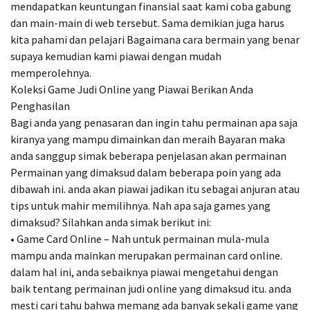
mendapatkan keuntungan finansial saat kami coba gabung
dan main-main di web tersebut. Sama demikian juga harus
kita pahami dan pelajari Bagaimana cara bermain yang benar
supaya kemudian kami piawai dengan mudah
memperolehnya.
Koleksi Game Judi Online yang Piawai Berikan Anda
Penghasilan
Bagi anda yang penasaran dan ingin tahu permainan apa saja
kiranya yang mampu dimainkan dan meraih Bayaran maka
anda sanggup simak beberapa penjelasan akan permainan
Permainan yang dimaksud dalam beberapa poin yang ada
dibawah ini. anda akan piawai jadikan itu sebagai anjuran atau
tips untuk mahir memilihnya. Nah apa saja games yang
dimaksud? Silahkan anda simak berikut ini:
• Game Card Online – Nah untuk permainan mula-mula
mampu anda mainkan merupakan permainan card online.
dalam hal ini, anda sebaiknya piawai mengetahui dengan
baik tentang permainan judi online yang dimaksud itu. anda
mesti cari tahu bahwa memang ada banyak sekali game yang