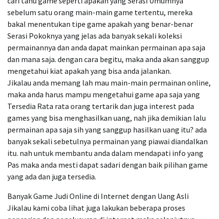
cari tahu game seperti apakah yang Serasi Umumnya
sebelum satu orang main-main game tertentu, mereka
bakal menentukan tipe game apakah yang benar-benar
Serasi Pokoknya yang jelas ada banyak sekali koleksi
permainannya dan anda dapat mainkan permainan apa saja
dan mana saja. dengan cara begitu, maka anda akan sanggup
mengetahui kiat apakah yang bisa anda jalankan.
Jikalau anda memang lah mau main-main permainan online,
maka anda harus mampu mengetahui game apa saja yang
Tersedia Rata rata orang tertarik dan juga interest pada
games yang bisa menghasilkan uang, nah jika demikian lalu
permainan apa saja sih yang sanggup hasilkan uang itu? ada
banyak sekali sebetulnya permainan yang piawai diandalkan
itu. nah untuk membantu anda dalam mendapati info yang
Pas maka anda mesti dapat sadari dengan baik pilihan game
yang ada dan juga tersedia.
Banyak Game Judi Online di Internet dengan Uang Asli
Jikalau kami coba lihat juga lakukan beberapa proses