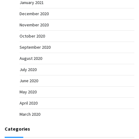
January 2021
December 2020
November 2020
October 2020
September 2020
August 2020
July 2020
June 2020
May 2020
April 2020
March 2020
Categories