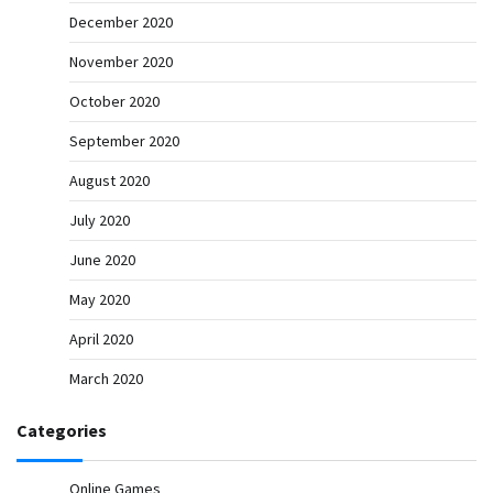
December 2020
November 2020
October 2020
September 2020
August 2020
July 2020
June 2020
May 2020
April 2020
March 2020
Categories
Online Games