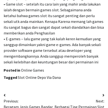
• Game slot – setelah itu cara lain yang mahir anda lakukan
ialah dengan bermain games slot. Sebagaimana anda
ketahui bahwa games slot itu sangat penting dan perlu
sekali utk anda mainkan. Kenapa Karena memang lah games
itu sangat bagus dan sangat dapat sekali diandalkan dan bisa
memberikan anda Penghasilan
• E-games – lalu game yang tak kalah keren kemudian yang
sanggup dimainkan yakni game e-games. Ada banyak sekali
provider software game tersebut atau developer yang
mengembangkannya. Anda sanggup memperoleh banyak
sekali kelebihan dan keuntungan besar dari permainan ini
Posted in
Online Games
Tagged
Slot Online Depo Via Dana
Post
Previous:
Next:
navigation
Beragam Jenis Games Bandar
Berbagai Tipe Permainan Slot