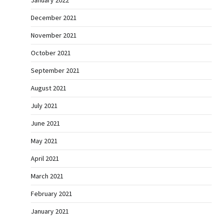
January 2022
December 2021
November 2021
October 2021
September 2021
August 2021
July 2021
June 2021
May 2021
April 2021
March 2021
February 2021
January 2021