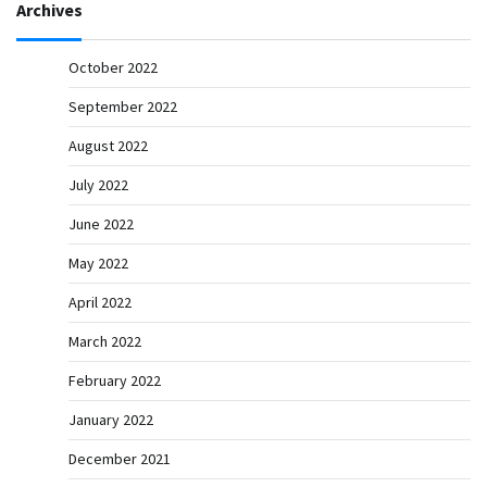
Archives
October 2022
September 2022
August 2022
July 2022
June 2022
May 2022
April 2022
March 2022
February 2022
January 2022
December 2021