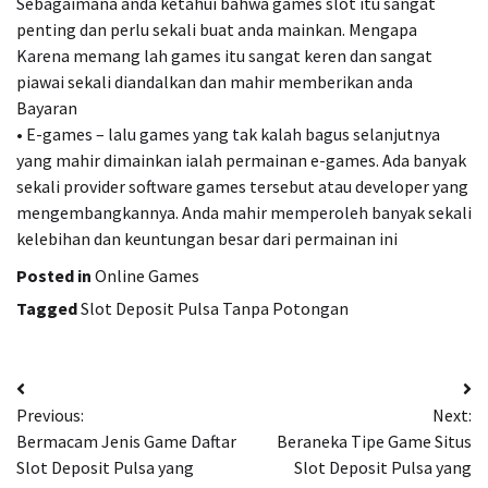
Sebagaimana anda ketahui bahwa games slot itu sangat
penting dan perlu sekali buat anda mainkan. Mengapa
Karena memang lah games itu sangat keren dan sangat
piawai sekali diandalkan dan mahir memberikan anda
Bayaran
• E-games – lalu games yang tak kalah bagus selanjutnya
yang mahir dimainkan ialah permainan e-games. Ada banyak
sekali provider software games tersebut atau developer yang
mengembangkannya. Anda mahir memperoleh banyak sekali
kelebihan dan keuntungan besar dari permainan ini
Posted in
Online Games
Tagged
Slot Deposit Pulsa Tanpa Potongan
Post
Previous:
Next:
navigation
Bermacam Jenis Game Daftar
Beraneka Tipe Game Situs
Slot Deposit Pulsa yang
Slot Deposit Pulsa yang