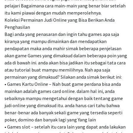
pelajari Bagaimana cara main-main yang benar biar setelah
itu kami piawai dengan mudah memperolehnya.
Koleksi Permainan Judi Online yang Bisa Berikan Anda
Penghasilan
Bagi anda yang penasaran dan ingin tahu games apa saja
kiranya yang mampu dimainkan dan mendapatkan
pendapatan maka anda mahir simak beberapa penjelasan
akan game Games yang dimaksud dalam beberapa poin yang
ada di bawah ini. anda akan bisa jadikan itu sebagai tata cara
atau tutorial buat mampu memilihnya. Nah apa saja
permainan yang dimaksud? Silakan anda simak berikut ini:
• Games Kartu Online – Nah buat game perdana bisa anda
mainkan adalah games card online. dalam hal ini, anda
sebaiknya mampu mengetahui dengan baik tentang game
judi online yang dimaksud itu. anda harus cari tahu bahwa
benar-benar ada banyak sekali game yang tersedia seperti
poker, domino dan banyak lagi yang Yang lain
• Games slot – setelah itu cara lain yang dapat anda lakukan