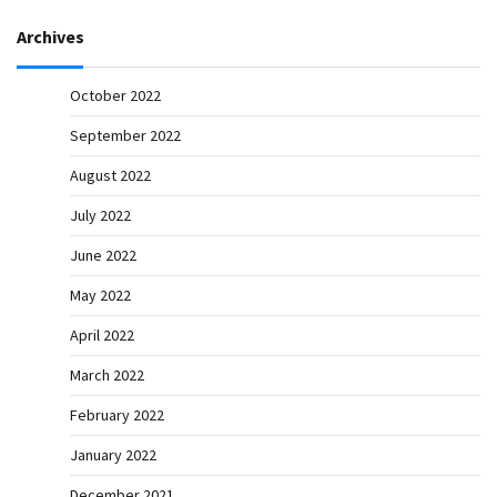
Archives
October 2022
September 2022
August 2022
July 2022
June 2022
May 2022
April 2022
March 2022
February 2022
January 2022
December 2021