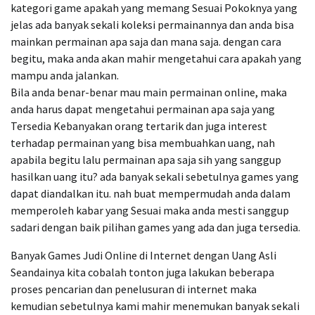
kategori game apakah yang memang Sesuai Pokoknya yang
jelas ada banyak sekali koleksi permainannya dan anda bisa
mainkan permainan apa saja dan mana saja. dengan cara
begitu, maka anda akan mahir mengetahui cara apakah yang
mampu anda jalankan.
Bila anda benar-benar mau main permainan online, maka
anda harus dapat mengetahui permainan apa saja yang
Tersedia Kebanyakan orang tertarik dan juga interest
terhadap permainan yang bisa membuahkan uang, nah
apabila begitu lalu permainan apa saja sih yang sanggup
hasilkan uang itu? ada banyak sekali sebetulnya games yang
dapat diandalkan itu. nah buat mempermudah anda dalam
memperoleh kabar yang Sesuai maka anda mesti sanggup
sadari dengan baik pilihan games yang ada dan juga tersedia.
Banyak Games Judi Online di Internet dengan Uang Asli
Seandainya kita cobalah tonton juga lakukan beberapa
proses pencarian dan penelusuran di internet maka
kemudian sebetulnya kami mahir menemukan banyak sekali