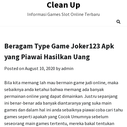
Clean Up
Skip
to
Informasi Games Slot Online Terbaru
content
Beragam Type Game Joker123 Apk
yang Piawai Hasilkan Uang
Posted on
August 10, 2020
by
admin
Bila kita memang lah mau bermain game judi online, maka
sebaiknya anda ketahui bahwa memang ada banyak
permainan online yang dapat dimainkan. Justru sepanjang
ini benar-benar ada banyak diantaranya yang suka main
games dan dalam hal ini anda sebaiknya piawai coba cari tahu
games seperti apakah yang Cocok Umumnya sebelum
seseorang main games tertentu, mereka bakal tentukan