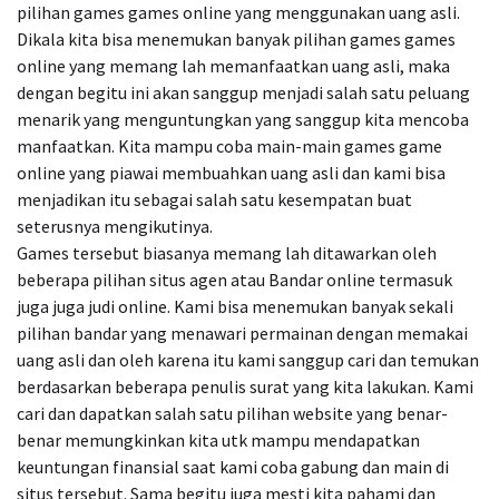
pilihan games games online yang menggunakan uang asli.
Dikala kita bisa menemukan banyak pilihan games games
online yang memang lah memanfaatkan uang asli, maka
dengan begitu ini akan sanggup menjadi salah satu peluang
menarik yang menguntungkan yang sanggup kita mencoba
manfaatkan. Kita mampu coba main-main games game
online yang piawai membuahkan uang asli dan kami bisa
menjadikan itu sebagai salah satu kesempatan buat
seterusnya mengikutinya.
Games tersebut biasanya memang lah ditawarkan oleh
beberapa pilihan situs agen atau Bandar online termasuk
juga juga judi online. Kami bisa menemukan banyak sekali
pilihan bandar yang menawari permainan dengan memakai
uang asli dan oleh karena itu kami sanggup cari dan temukan
berdasarkan beberapa penulis surat yang kita lakukan. Kami
cari dan dapatkan salah satu pilihan website yang benar-
benar memungkinkan kita utk mampu mendapatkan
keuntungan finansial saat kami coba gabung dan main di
situs tersebut. Sama begitu juga mesti kita pahami dan