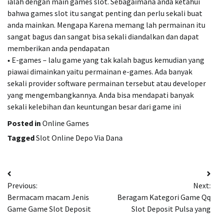
ialah dengan main games slot. Sebagaimana anda ketahui
bahwa games slot itu sangat penting dan perlu sekali buat
anda mainkan. Mengapa Karena memang lah permainan itu
sangat bagus dan sangat bisa sekali diandalkan dan dapat
memberikan anda pendapatan
• E-games – lalu game yang tak kalah bagus kemudian yang
piawai dimainkan yaitu permainan e-games. Ada banyak
sekali provider software permainan tersebut atau developer
yang mengembangkannya. Anda bisa mendapati banyak
sekali kelebihan dan keuntungan besar dari game ini
Posted in
Online Games
Tagged
Slot Online Depo Via Dana
Post
Previous:
Next:
navigation
Bermacam macam Jenis
Beragam Kategori Game Qq
Game Game Slot Deposit
Slot Deposit Pulsa yang