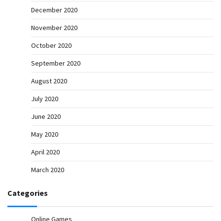
December 2020
November 2020
October 2020
September 2020
August 2020
July 2020
June 2020
May 2020
April 2020
March 2020
Categories
Online Games