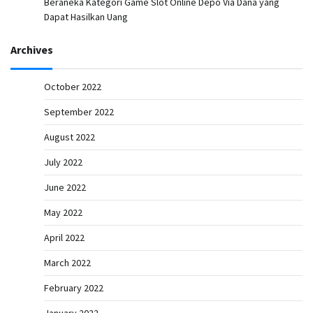
Beraneka Kategori Game Slot Online Depo Via Dana yang
Dapat Hasilkan Uang
Archives
October 2022
September 2022
August 2022
July 2022
June 2022
May 2022
April 2022
March 2022
February 2022