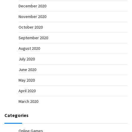
December 2020
November 2020
October 2020
September 2020
August 2020
July 2020
June 2020
May 2020
April 2020
March 2020
Categories
Online Games