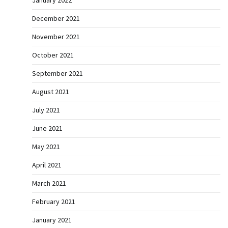
January 2022
December 2021
November 2021
October 2021
September 2021
August 2021
July 2021
June 2021
May 2021
April 2021
March 2021
February 2021
January 2021