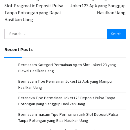
Slot Pragmatic Deposit Pulsa
Joker123 Apk yang Sanggup
Tanpa Potongan yang Dapat
Hasilkan Uang
Hasilkan Uang
Search
for:
Recent Posts
Bermacam Kategori Permainan Agen Slot Joker123 yang
Piawai Hasilkan Uang
Bermacam Tipe Permainan Joker123 Apk yang Mampu
Hasilkan Uang
Beraneka Tipe Permainan Joker123 Deposit Pulsa Tanpa
Potongan yang Sanggup Hasilkan Uang
Bermacam macam Tipe Permainan Link Slot Deposit Pulsa
Tanpa Potongan yang Bisa Hasilkan Uang