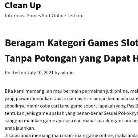
Clean Up
Skip
to
Informasi Games Slot Online Terbaru
content
Beragam Kategori Games Slot
Tanpa Potongan yang Dapat 
Posted on
July 10, 2021
by
admin
Bila kami memang lah mau bermain permainan judi online, ma
yang piawai dimainkan. Justru semasih ini benar-benar ada ban
sebaiknya mahir coba cari tahu game seperti apakah yang Pas
tentukan jenis game apakah yang benar-benar Sesuai Pokoknya 
sanggup mainkan game apa saja dan mana saja. dengan cara be
anda jalankan.
Jikalau anda memang mau main-main game online, maka anda 