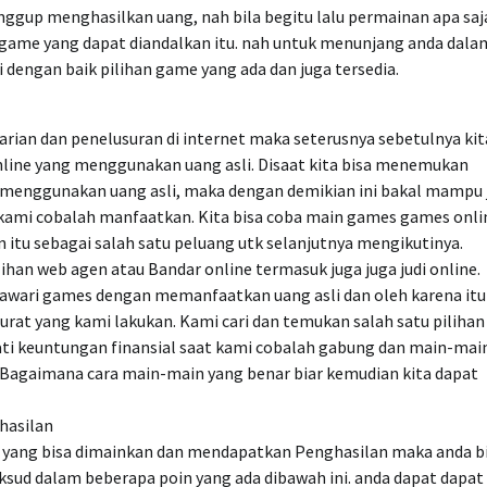
ggup menghasilkan uang, nah bila begitu lalu permainan apa saj
a game yang dapat diandalkan itu. nah untuk menunjang anda dala
engan baik pilihan game yang ada dan juga tersedia.
arian dan penelusuran di internet maka seterusnya sebetulnya kit
ine yang menggunakan uang asli. Disaat kita bisa menemukan
menggunakan uang asli, maka dengan demikian ini bakal mampu 
kami cobalah manfaatkan. Kita bisa coba main games games onli
itu sebagai salah satu peluang utk selanjutnya mengikutinya.
an web agen atau Bandar online termasuk juga juga judi online.
awari games dengan memanfaatkan uang asli dan oleh karena itu
rat yang kami lakukan. Kami cari dan temukan salah satu pilihan
ti keuntungan finansial saat kami cobalah gabung dan main-main
ri Bagaimana cara main-main yang benar biar kemudian kita dapat
hasilan
ya yang bisa dimainkan dan mendapatkan Penghasilan maka anda b
ud dalam beberapa poin yang ada dibawah ini. anda dapat dapat