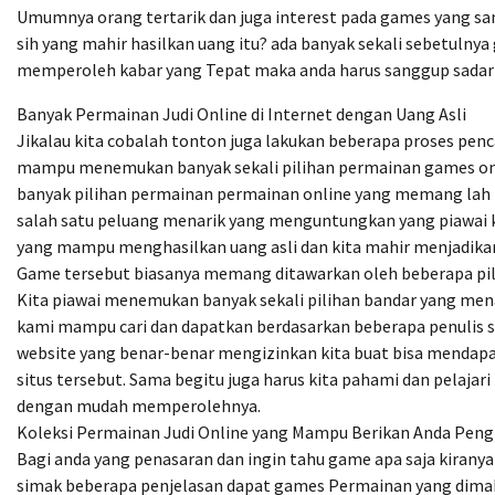
Umumnya orang tertarik dan juga interest pada games yang san
sih yang mahir hasilkan uang itu? ada banyak sekali sebetulny
memperoleh kabar yang Tepat maka anda harus sanggup sadari d
Banyak Permainan Judi Online di Internet dengan Uang Asli
Jikalau kita cobalah tonton juga lakukan beberapa proses penc
mampu menemukan banyak sekali pilihan permainan games onl
banyak pilihan permainan permainan online yang memang lah 
salah satu peluang menarik yang menguntungkan yang piawai 
yang mampu menghasilkan uang asli dan kita mahir menjadikan 
Game tersebut biasanya memang ditawarkan oleh beberapa pilih
Kita piawai menemukan banyak sekali pilihan bandar yang men
kami mampu cari dan dapatkan berdasarkan beberapa penulis su
website yang benar-benar mengizinkan kita buat bisa mendapa
situs tersebut. Sama begitu juga harus kita pahami dan pelaja
dengan mudah memperolehnya.
Koleksi Permainan Judi Online yang Mampu Berikan Anda Peng
Bagi anda yang penasaran dan ingin tahu game apa saja kiran
simak beberapa penjelasan dapat games Permainan yang dimaks