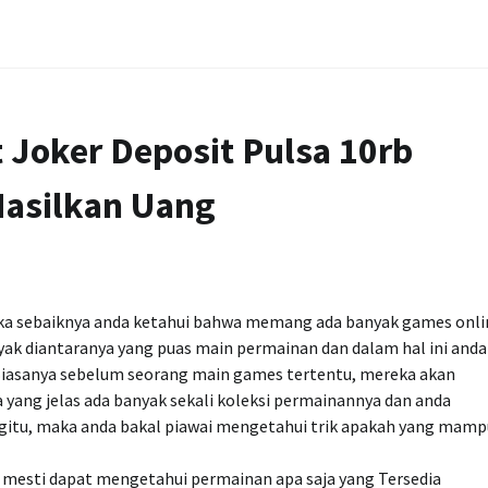
 Joker Deposit Pulsa 10rb
Hasilkan Uang
ka sebaiknya anda ketahui bahwa memang ada banyak games onli
yak diantaranya yang puas main permainan dan dalam hal ini anda
 Biasanya sebelum seorang main games tertentu, mereka akan
yang jelas ada banyak sekali koleksi permainannya dan anda
gitu, maka anda bakal piawai mengetahui trik apakah yang mamp
mesti dapat mengetahui permainan apa saja yang Tersedia