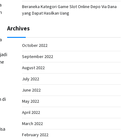
a
Beraneka Kategori Game Slot Online Depo Via Dana
m
yang Dapat Hasilkan Uang
Archives
a
October 2022
jadi
September 2022
ne
August 2022
July 2022
June 2022
 di
May 2022
April 2022
March 2022
isa
February 2022