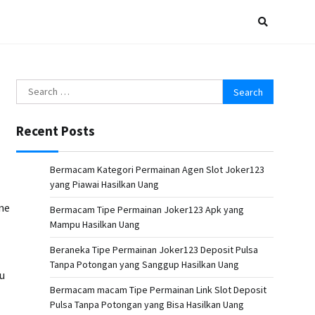
Search
for:
Recent Posts
Bermacam Kategori Permainan Agen Slot Joker123
yang Piawai Hasilkan Uang
ne
Bermacam Tipe Permainan Joker123 Apk yang
Mampu Hasilkan Uang
Beraneka Tipe Permainan Joker123 Deposit Pulsa
Tanpa Potongan yang Sanggup Hasilkan Uang
u
Bermacam macam Tipe Permainan Link Slot Deposit
Pulsa Tanpa Potongan yang Bisa Hasilkan Uang