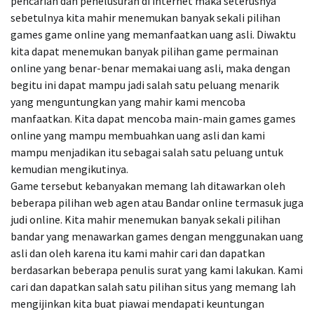
pencarian dan penelusuran di internet maka seterusnya
sebetulnya kita mahir menemukan banyak sekali pilihan
games game online yang memanfaatkan uang asli. Diwaktu
kita dapat menemukan banyak pilihan game permainan
online yang benar-benar memakai uang asli, maka dengan
begitu ini dapat mampu jadi salah satu peluang menarik
yang menguntungkan yang mahir kami mencoba
manfaatkan. Kita dapat mencoba main-main games games
online yang mampu membuahkan uang asli dan kami
mampu menjadikan itu sebagai salah satu peluang untuk
kemudian mengikutinya.
Game tersebut kebanyakan memang lah ditawarkan oleh
beberapa pilihan web agen atau Bandar online termasuk juga
judi online. Kita mahir menemukan banyak sekali pilihan
bandar yang menawarkan games dengan menggunakan uang
asli dan oleh karena itu kami mahir cari dan dapatkan
berdasarkan beberapa penulis surat yang kami lakukan. Kami
cari dan dapatkan salah satu pilihan situs yang memang lah
mengijinkan kita buat piawai mendapati keuntungan