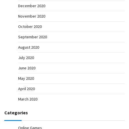
December 2020
November 2020
October 2020
September 2020
August 2020
July 2020
June 2020
May 2020
April 2020
March 2020
Categories
Online Games