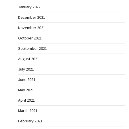
January 2022
December 2021
November 2021
October 2021
September 2021
August 2021
July 2021
June 2021
May 2021
April 2021
March 2021
February 2021