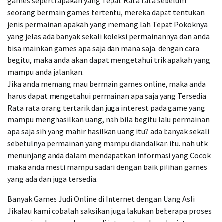
games seperti apakah yang Tepat Rata rata sebelum
seorang bermain games tertentu, mereka dapat tentukan
jenis permainan apakah yang memang lah Tepat Pokoknya
yang jelas ada banyak sekali koleksi permainannya dan anda
bisa mainkan games apa saja dan mana saja. dengan cara
begitu, maka anda akan dapat mengetahui trik apakah yang
mampu anda jalankan.
Jika anda memang mau bermain games online, maka anda
harus dapat mengetahui permainan apa saja yang Tersedia
Rata rata orang tertarik dan juga interest pada game yang
mampu menghasilkan uang, nah bila begitu lalu permainan
apa saja sih yang mahir hasilkan uang itu? ada banyak sekali
sebetulnya permainan yang mampu diandalkan itu. nah utk
menunjang anda dalam mendapatkan informasi yang Cocok
maka anda mesti mampu sadari dengan baik pilihan games
yang ada dan juga tersedia.
Banyak Games Judi Online di Internet dengan Uang Asli
Jikalau kami cobalah saksikan juga lakukan beberapa proses