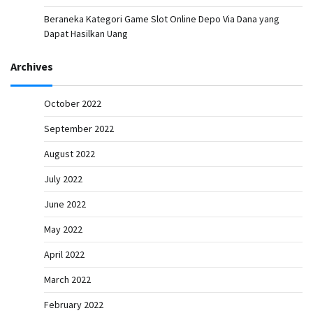
Beraneka Kategori Game Slot Online Depo Via Dana yang
Dapat Hasilkan Uang
Archives
October 2022
September 2022
August 2022
July 2022
June 2022
May 2022
April 2022
March 2022
February 2022