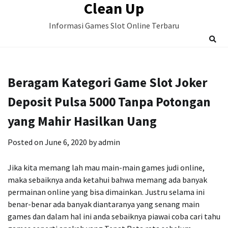
Clean Up
Skip
to
Informasi Games Slot Online Terbaru
content
Beragam Kategori Game Slot Joker
Deposit Pulsa 5000 Tanpa Potongan
yang Mahir Hasilkan Uang
Posted on
June 6, 2020
by
admin
Jika kita memang lah mau main-main games judi online,
maka sebaiknya anda ketahui bahwa memang ada banyak
permainan online yang bisa dimainkan. Justru selama ini
benar-benar ada banyak diantaranya yang senang main
games dan dalam hal ini anda sebaiknya piawai coba cari tahu