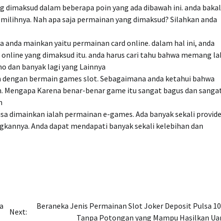
 dimaksud dalam beberapa poin yang ada dibawah ini. anda bakal
milihnya. Nah apa saja permainan yang dimaksud? Silahkan anda
 anda mainkan yaitu permainan card online. dalam hal ini, anda
nline yang dimaksud itu. anda harus cari tahu bahwa memang la
no dan banyak lagi yang Lainnya
lah dengan bermain games slot. Sebagaimana anda ketahui bahwa
an. Mengapa Karena benar-benar game itu sangat bagus dan sanga
n
isa dimainkan ialah permainan e-games. Ada banyak sekali provide
kannya. Anda dapat mendapati banyak sekali kelebihan dan
a
Beraneka Jenis Permainan Slot Joker Deposit Pulsa 1
Next:
Tanpa Potongan yang Mampu Hasilkan Ua