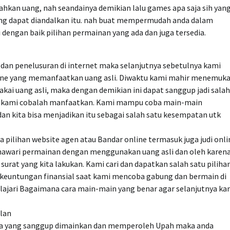
hkan uang, nah seandainya demikian lalu games apa saja sih yan
yang dapat diandalkan itu. nah buat mempermudah anda dalam
dengan baik pilihan permainan yang ada dan juga tersedia.
n dan penelusuran di internet maka selanjutnya sebetulnya kami
ine yang memanfaatkan uang asli. Diwaktu kami mahir menemuk
i uang asli, maka dengan demikian ini dapat sanggup jadi salah
 kami cobalah manfaatkan. Kami mampu coba main-main
 kita bisa menjadikan itu sebagai salah satu kesempatan utk
pilihan website agen atau Bandar online termasuk juga judi onli
nawari permainan dengan menggunakan uang asli dan oleh karen
surat yang kita lakukan. Kami cari dan dapatkan salah satu piliha
keuntungan finansial saat kami mencoba gabung dan bermain di
elajari Bagaimana cara main-main yang benar agar selanjutnya ka
lan
anya yang sanggup dimainkan dan memperoleh Upah maka anda