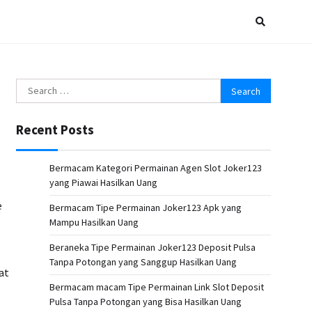
Search
for:
Recent Posts
Bermacam Kategori Permainan Agen Slot Joker123
yang Piawai Hasilkan Uang
e
Bermacam Tipe Permainan Joker123 Apk yang
Mampu Hasilkan Uang
Beraneka Tipe Permainan Joker123 Deposit Pulsa
Tanpa Potongan yang Sanggup Hasilkan Uang
at
Bermacam macam Tipe Permainan Link Slot Deposit
Pulsa Tanpa Potongan yang Bisa Hasilkan Uang