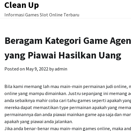
Clean Up
Skip
to
Informasi Games Slot Online Terbaru
content
Beragam Kategori Game Agen 
yang Piawai Hasilkan Uang
Posted on
May 9, 2022
by
admin
Bila kami memang lah mau main-main permainan judi online,
online yang mampu dimainkan. Justru sepanjang ini memang ad
anda sebaiknya mahir coba cari tahu games seperti apakah ya
mereka dapat memastikan type permainan apakah yang memang 
permainannya dan anda piawai mainkan game apa saja dan mana
apakah yang piawai anda jalankan.
Jika anda benar-benar mau main-main games online, maka anda