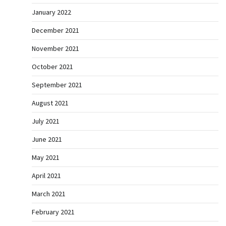
January 2022
December 2021
November 2021
October 2021
September 2021
August 2021
July 2021
June 2021
May 2021
April 2021
March 2021
February 2021