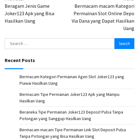
navigation
Beragam Jenis Game
Bermacam macam Kategori
Joker123 Apk yang Bisa
Permainan Slot Online Depo
Hasilkan Uang
Via Dana yang Dapat Hasilkan
Uang
Search
for:
Recent Posts
Bermacam Kategori Permainan Agen Slot Joker123 yang
Piawai Hasilkan Uang
Bermacam Tipe Permainan Joker123 Apk yang Mampu
Hasilkan Uang
Beraneka Tipe Permainan Joker123 Deposit Pulsa Tanpa
Potongan yang Sanggup Hasilkan Uang
Bermacam macam Tipe Permainan Link Slot Deposit Pulsa
Tanpa Potongan yang Bisa Hasilkan Uang