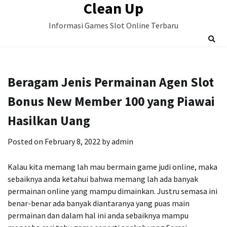
Clean Up
Skip
to
Informasi Games Slot Online Terbaru
content
Beragam Jenis Permainan Agen Slot
Bonus New Member 100 yang Piawai
Hasilkan Uang
Posted on
February 8, 2022
by
admin
Kalau kita memang lah mau bermain game judi online, maka
sebaiknya anda ketahui bahwa memang lah ada banyak
permainan online yang mampu dimainkan. Justru semasa ini
benar-benar ada banyak diantaranya yang puas main
permainan dan dalam hal ini anda sebaiknya mampu