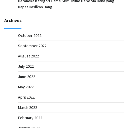
Beraneka Kategori Game Slot Online Depo Via Dana yang
Dapat Hasilkan Uang
Archives
October 2022
September 2022
August 2022
July 2022
June 2022
May 2022
April 2022
March 2022
February 2022