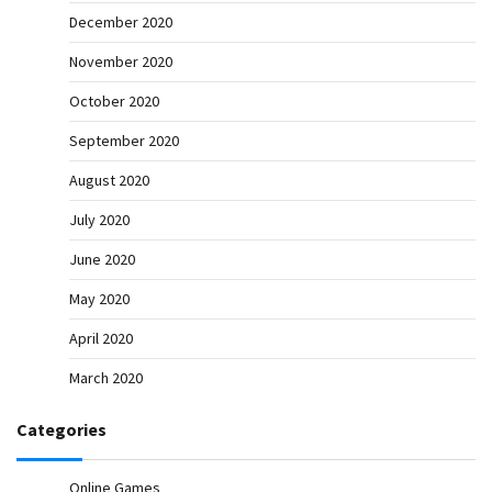
December 2020
November 2020
October 2020
September 2020
August 2020
July 2020
June 2020
May 2020
April 2020
March 2020
Categories
Online Games