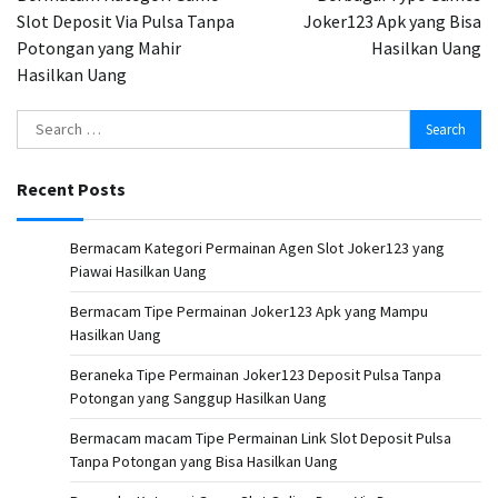
Slot Deposit Via Pulsa Tanpa
Joker123 Apk yang Bisa
Potongan yang Mahir
Hasilkan Uang
Hasilkan Uang
Search
for:
Recent Posts
Bermacam Kategori Permainan Agen Slot Joker123 yang
Piawai Hasilkan Uang
Bermacam Tipe Permainan Joker123 Apk yang Mampu
Hasilkan Uang
Beraneka Tipe Permainan Joker123 Deposit Pulsa Tanpa
Potongan yang Sanggup Hasilkan Uang
Bermacam macam Tipe Permainan Link Slot Deposit Pulsa
Tanpa Potongan yang Bisa Hasilkan Uang