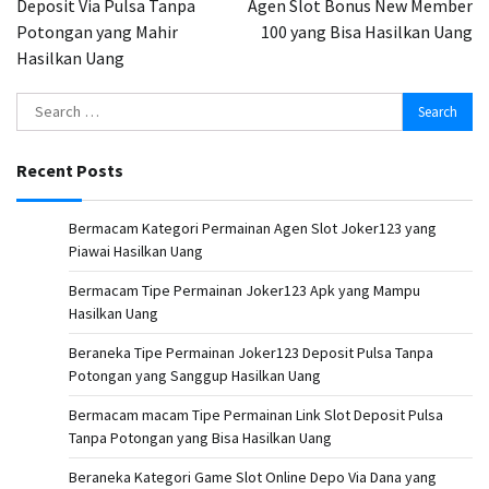
Deposit Via Pulsa Tanpa
Agen Slot Bonus New Member
Potongan yang Mahir
100 yang Bisa Hasilkan Uang
Hasilkan Uang
Search
for:
Recent Posts
Bermacam Kategori Permainan Agen Slot Joker123 yang
Piawai Hasilkan Uang
Bermacam Tipe Permainan Joker123 Apk yang Mampu
Hasilkan Uang
Beraneka Tipe Permainan Joker123 Deposit Pulsa Tanpa
Potongan yang Sanggup Hasilkan Uang
Bermacam macam Tipe Permainan Link Slot Deposit Pulsa
Tanpa Potongan yang Bisa Hasilkan Uang
Beraneka Kategori Game Slot Online Depo Via Dana yang