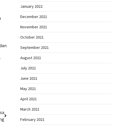
January 2022
December 2021
a
November 2021
October 2021
 dan
September 2021
August 2021
r
July 2021
June 2021
May 2021
April 2021
March 2021
lsa
ng
February 2021