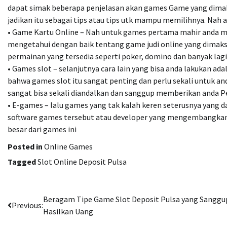
dapat simak beberapa penjelasan akan games Game yang dimaks
jadikan itu sebagai tips atau tips utk mampu memilihnya. Nah a
• Game Kartu Online – Nah untuk games pertama mahir anda mai
mengetahui dengan baik tentang game judi online yang dimaksu
permainan yang tersedia seperti poker, domino dan banyak lagi
• Games slot – selanjutnya cara lain yang bisa anda lakukan a
bahwa games slot itu sangat penting dan perlu sekali untuk 
sangat bisa sekali diandalkan dan sanggup memberikan anda P
• E-games – lalu games yang tak kalah keren seterusnya yang 
software games tersebut atau developer yang mengembangkann
besar dari games ini
Posted in
Online Games
Tagged
Slot Online Deposit Pulsa
Post
Beragam Tipe Game Slot Deposit Pulsa yang Sanggu
Previous:
Hasilkan Uang
navigation