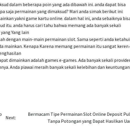
ud dalam beberapa poin yang ada dibawah ini. anda dapat bisa
pa saja permainan yang dimaksud? Mari anda simak berikut ini:
nkan yakni game kartu online. dalam hal ini, anda sebaiknya bis
d itu. anda harus cari tahu bahwa memang ada banyak sekali
 yang Yang lain
dalah dengan main-main permainan slot. Sama seperti anda ketahui
anda mainkan. Kenapa Karena memang permainan itu sangat keren
enghasilan
dapat dimainkan adalah games e-games. Ada banyak sekali provide
ya. Anda piawai meraih banyak sekali kelebihan dan keuntungan
p
Bermacam Tipe Permainan Slot Online Deposit Pu
Next:
Tanpa Potongan yang Dapat Hasilkan Ua