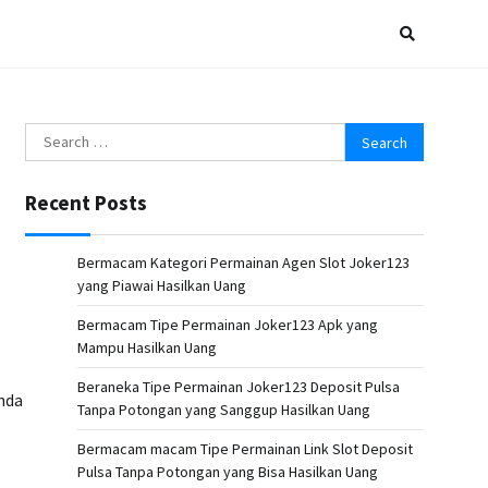
Search
for:
Recent Posts
Bermacam Kategori Permainan Agen Slot Joker123
yang Piawai Hasilkan Uang
Bermacam Tipe Permainan Joker123 Apk yang
Mampu Hasilkan Uang
Beraneka Tipe Permainan Joker123 Deposit Pulsa
nda
Tanpa Potongan yang Sanggup Hasilkan Uang
Bermacam macam Tipe Permainan Link Slot Deposit
Pulsa Tanpa Potongan yang Bisa Hasilkan Uang