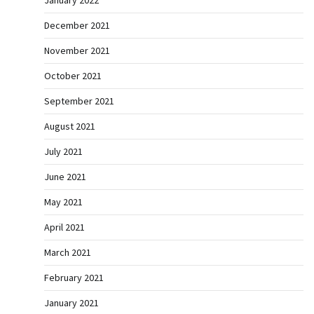
January 2022
December 2021
November 2021
October 2021
September 2021
August 2021
July 2021
June 2021
May 2021
April 2021
March 2021
February 2021
January 2021